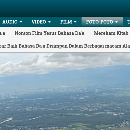
AUDIO
VIDEO
FILM
FOTO-FOTO
a'a
Nonton Film Yesus Bahasa Da'a
Merekam Kitab 
bar Baik Bahasa Da'a Disimpan Dalam Berbagai macam Ala