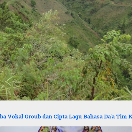
ba Vokal Groub dan Cipta Lagu Bahasa Da'a Tim